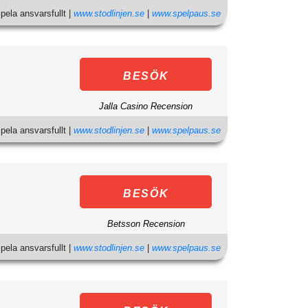
pela ansvarsfullt |
www.stodlinjen.se
|
www.spelpaus.se
BESÖK
Jalla Casino Recension
pela ansvarsfullt |
www.stodlinjen.se
|
www.spelpaus.se
BESÖK
Betsson Recension
pela ansvarsfullt |
www.stodlinjen.se
|
www.spelpaus.se