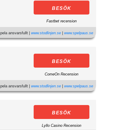
BESÖK
Fastbet recension
pela ansvarsfullt |
www.stodlinjen.se
|
www.spelpaus.se
BESÖK
ComeOn Recension
pela ansvarsfullt |
www.stodlinjen.se
|
www.spelpaus.se
BESÖK
Lyllo Casino Recension