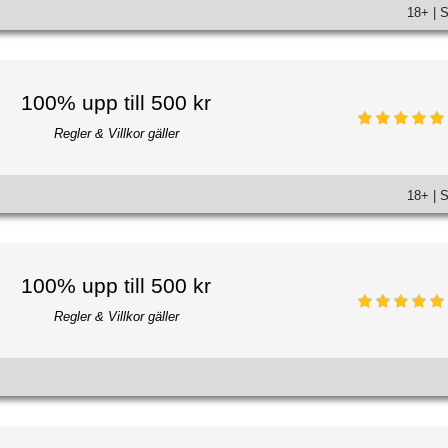
18+ | S
100% upp till 500 kr
Regler & Villkor gäller
18+ | S
100% upp till 500 kr
Regler & Villkor gäller