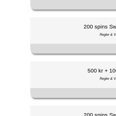
200 spins S
Regler & Vi
500 kr + 10
Regler & Vi
200 spins S