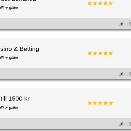
llkor gäller
18+ | S
sino & Betting
llkor gäller
18+ | S
ill 1500 kr
llkor gäller
18+ | S