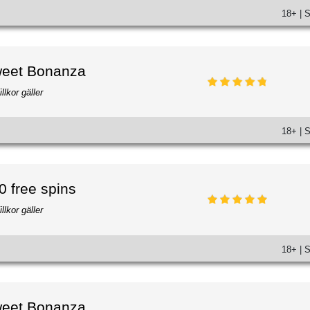
18+ | S
weet Bonanza
llkor gäller
18+ | S
0 free spins
llkor gäller
18+ | S
weet Bonanza