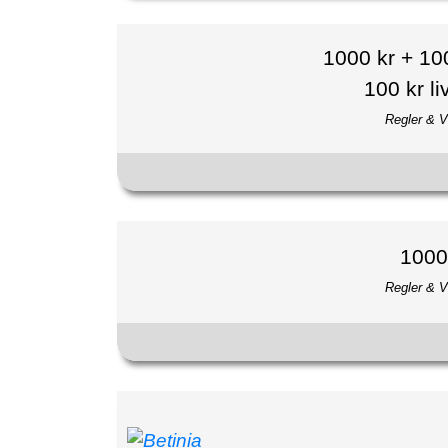
1000 kr + 100
100 kr li
Regler & Vi
1000
Regler & Vi