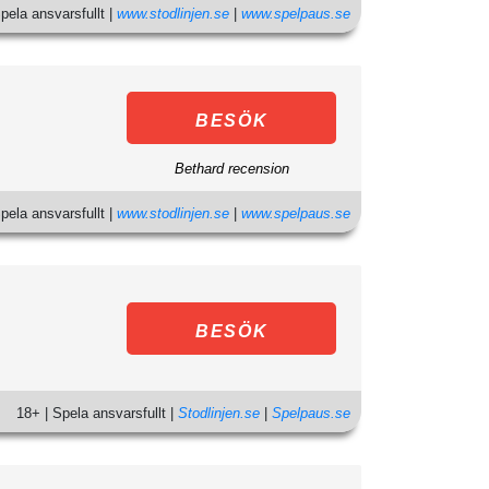
pela ansvarsfullt |
www.stodlinjen.se
|
www.spelpaus.se
BESÖK
Bethard recension
pela ansvarsfullt |
www.stodlinjen.se
|
www.spelpaus.se
BESÖK
18+ | Spela ansvarsfullt |
Stodlinjen.se
|
Spelpaus.se