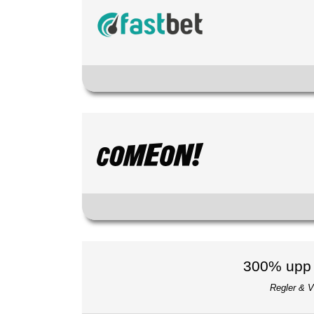
300% upp t
Regler & Vi