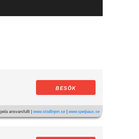
BESÖK
pela ansvarsfullt |
www.stodlinjen.se
|
www.spelpaus.se